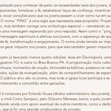
ealizado para conhecer de perto as necessidades reais dos jovens, l
ctantes, fortalecer a fé, estabelecer laços de confiança, incentivar
e, tocar corações para que os jovens passem a viver como luz em s
. O nome “PING” é uma sigla que representa esse propósito: Proje
o, mas também carrega uma simbologia especial — remetendo ao 
a uma mensagem esperando por uma resposta. Assim como o “ping”
 mensagens espirituais e afetivas aos jovens, com a esperança de qu
de fé, transformação e engajamento. O nome ainda remete ao imp
s gerar impacto nos jovens, para que eles também gerem impacto 
rojeto já teve pelo menos quatro edições: duas em Davinópolis, um
guatins-TO, e outra no Breu Branco-PA. A programação inclui culto
rituais, momentos de oração, brincadeiras bíblicas, passeios na natu
tados, ações de evangelização, além do compartilhamento de experi
 público-alvo são os jovens, mas toda a igreja local participa e se
ortalecendo a comunhão entre gerações.
l é composta por Erlando Sousa (diretor administrativo dos jovens),
 a irmã Cintia Sampaio, pelo Diácono Menezes Junior, e pelo jove
ntando ainda com apoio eventual de outros membros, como a dedi
, que já foi uma grande colaboradora do projeto.