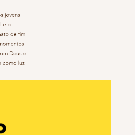
s jovens
l e o
mato de fim
e momentos
com Deus e
m como luz